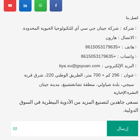
اتصل بنا
شركة：
شركة جينان جي سي آي للتكنولوجيا الحيوية المحدودة.
الاتصال：
هارون
هاتف：
+8615053179635
واتساب：
+8615053179635
البريد الإلكتروني：
tiya.xu@gsyuan.com
عنوان：
296 كم + 700 متر، الطريق الوطني 220، شرق قرية
سيجي، بلدة شياولي، منطقة تشانغتشينغ، مدينة جينان
النشرة الإخبارية
نسعى جاهدين لتصنيع المزيد من الأدوية البيطرية في السوق
الدولية.
إرسال