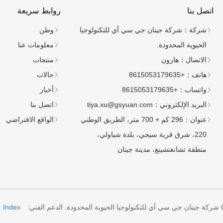
اتصل بنا
روابط سريعة
شركة：
شركة جينان جي سي آي للتكنولوجيا
وطن
الحيوية المحدودة.
معلومات عنا
الاتصال：
هارون
منتجات
هاتف：
+8615053179635
حالات
واتساب：
+8615053179635
أخبار
البريد الإلكتروني：
tiya.xu@gsyuan.com
اتصل بنا
عنوان：
296 كم + 700 متر، الطريق الوطني
الواقع الافتراضي
220، شرق قرية سيجي، بلدة شياولي،
منطقة تشانغتشينغ، مدينة جينان
ة.
الدعم الفني: Huazhicloud
Index