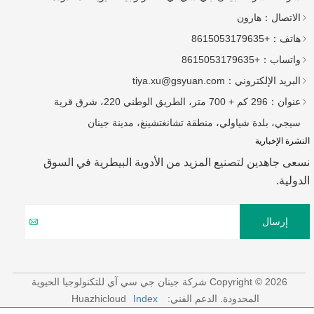
الاتصال：
هارون
هاتف：
+8615053179635
واتساب：
+8615053179635
البريد الإلكتروني：
tiya.xu@gsyuan.com
عنوان：
296 كم + 700 متر، الطريق الوطني 220، شرق قرية
سيجي، بلدة شياولي، منطقة تشانغتشينغ، مدينة جينان
النشرة الإخبارية
نسعى جاهدين لتصنيع المزيد من الأدوية البيطرية في السوق
الدولية.
إرسال
Copyright © 2026 شركة جينان جي سي آي للتكنولوجيا الحيوية
المحدودة.
الدعم الفني: Huazhicloud
Index