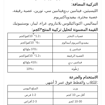
التركيبة المضافة:
الليسيثين، فيتامين ب
فيتامين سي، تورين، عصية رقيقة،
6
عصية مخثرة، بيفيدوباكتيريوم
أنيماليس، اكتوباكيللوس بلانتاروم، غراء، ليباز، بوستبيوتيك
القيمة المضمونة لتحليل تركيبة المنتج*/كجم:
9
عصيات التخثر
≥
1.2*10
كفو/كجم
8
بيفيدوباكتيريوم أنيمالوم
≥
6*10
كفو/كجم
فيتامين ج
≥
370 ملغ/كغ
9
العصية الرقيقة
≥
1.2*10
كفو/كجم
فيتامين ب
≥
410 ملغ/كغ
6
رُطُوبَة
≥
10%
الاستخدام والجرعة
:
للكلاب والقطط فوق عمر 3 أشهر.
وزن
المبلغ اليومي
أقل من 10 كجم
1-2 قرص
10-30 كجم
2-3 أقراص