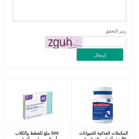
رمز التحقق
إرسال
المكملات الغذائية للحيوانات 
500 ملغ للقطط والكلاب 