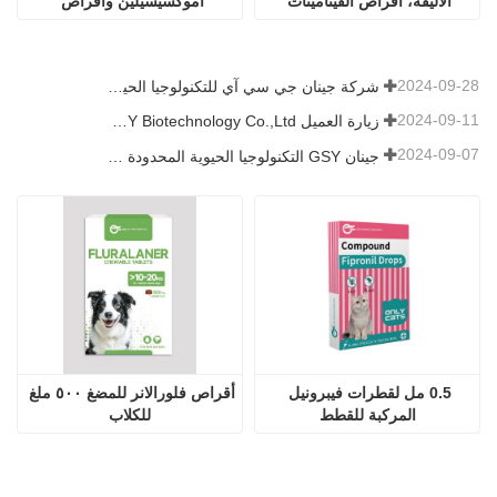
الأليفة، أقراص الفيتامينات 
أموكسيسيلين وأقراص 
المتعددة
البوتاسيوم كلافولانات
2024-09-28
شركة جينان جي سي آي للتكنولوجيا الحيوية المحدودة. شاركت في معرض باكستان الدولي للثروة الحيوانية 2024 IPEX
2024-09-11
زيارة العميل Jinan GSY Biotechnology Co.,Ltd
2024-09-07
جينان GSY التكنولوجيا الحيوية المحدودة في معرض نانجينغ VIV
0.5 مل لقطرات فيبرونيل 
أقراص فلورالانر للمضغ ٥٠٠ ملغ 
المركبة للقطط
للكلاب