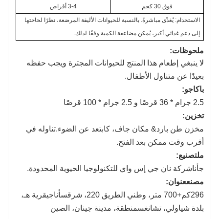
فوق 30 كجم
3-4 أقراص
الاستخدام: يُغذّى مباشرةً. بالنسبة للحيوانات الأليفة المرضعة، نظرًا لحاجتها 
إلى دعم غذائي أكبر، يُمكن مضاعفة الكمية وفقًا لذلك.
ملحوظات:
لا ينبغي إطعام هذا المنتج للحيوانات المجترة ويجب حفظه
بعيدًا عن متناول الأطفال.
باكاج
و:
2.5 جرام * 36 قرصًا و 2.5 جرام * 100 قرصًا
تخزين
:
مخزن ط
ن بارد
&
مكان جاف
، ك
ابتعد عن الضوء
.تناوله في
أقرب وقت ممكن بعد الفتح.
م
لتصنيع
:
ج
أنا
شركة نان جي إس واي للتكنولوجيا الحيوية المحدودة
.
مصنع
عنوان
:
296
ك
م+700 متر، وطني
الطريق 220،
شرق
س
أنا
جي
قرية هـ،
بلدة شياولي،
تشانغ
س
منطقة، مدينة جينان، الصين