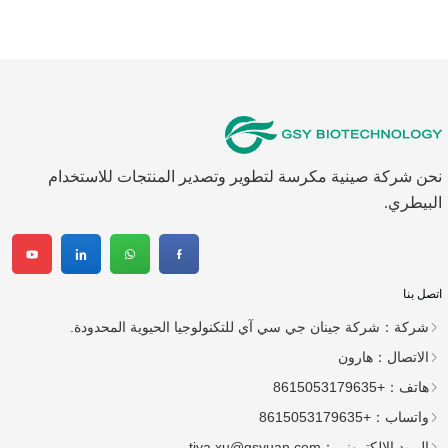
نحن شركة صينية مكرسة لتطوير وتصدير المنتجات للاستخدام
البيطري.
اتصل بنا
شركة：
شركة جينان جي سي آي للتكنولوجيا الحيوية المحدودة.
الاتصال：
هارون
هاتف：
+8615053179635
واتساب：
+8615053179635
البريد الإلكتروني：
tiya.xu@gsyuan.com