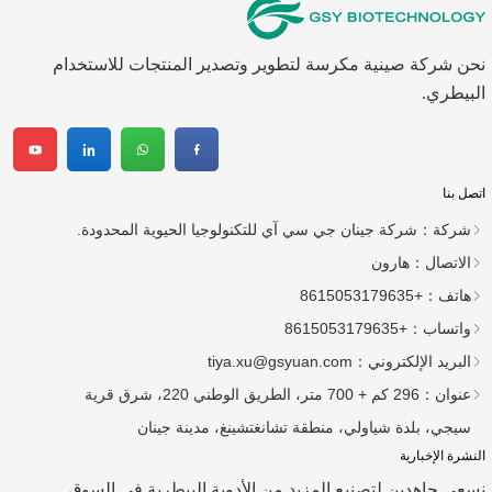
نحن شركة صينية مكرسة لتطوير وتصدير المنتجات للاستخدام
البيطري.
اتصل بنا
شركة：
شركة جينان جي سي آي للتكنولوجيا الحيوية المحدودة.
الاتصال：
هارون
هاتف：
+8615053179635
واتساب：
+8615053179635
البريد الإلكتروني：
tiya.xu@gsyuan.com
عنوان：
296 كم + 700 متر، الطريق الوطني 220، شرق قرية
سيجي، بلدة شياولي، منطقة تشانغتشينغ، مدينة جينان
النشرة الإخبارية
نسعى جاهدين لتصنيع المزيد من الأدوية البيطرية في السوق