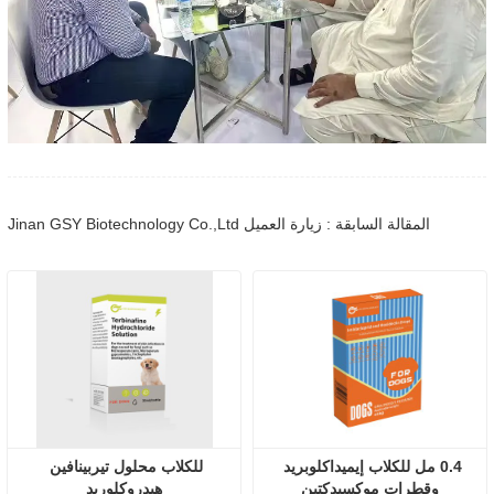
المقالة السابقة : زيارة العميل Jinan GSY Biotechnology Co.,Ltd
0.4 مل للكلاب إيميداكلوبريد 
للكلاب محلول تيربينافين 
وقطرات موكسيدكتين
هيدروكلوريد