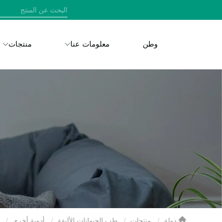
وطن
معلومات عنا
منتجات
دولة
منتجات
طب الحيوانات الأليفة
أدوية أخرى
0.5 جرام لأقراص البزموت تحت كربونات الحي