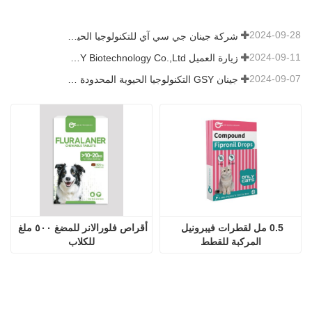
2024-09-28
شركة جينان جي سي آي للتكنولوجيا الحيوية المحدودة. شاركت في معرض باكستان الدولي للثروة الحيوانية 2024 IPEX
2024-09-11
زيارة العميل Jinan GSY Biotechnology Co.,Ltd
2024-09-07
جينان GSY التكنولوجيا الحيوية المحدودة في معرض نانجينغ VIV
0.5 مل لقطرات فيبرونيل 
أقراص فلورالانر للمضغ ٥٠٠ ملغ 
المركبة للقطط
للكلاب