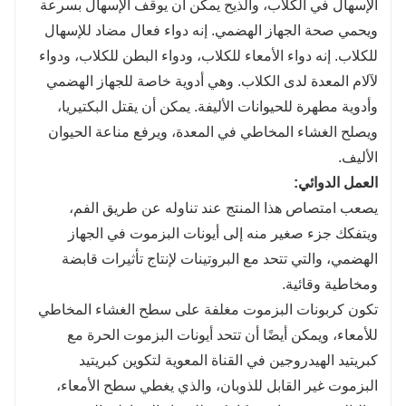
الإسهال في الكلاب، والذي
ح يمكن أن يوقف الإسهال بسرعة
ويحمي صحة الجهاز الهضمي. إنه دواء فعال مضاد للإسهال
للكلاب. إنه دواء الأمعاء للكلاب، ودواء البطن للكلاب، ودواء
لآلام المعدة لدى الكلاب. وهي أدوية خاصة للجهاز الهضمي
وأدوية مطهرة للحيوانات الأليفة. يمكن أن يقتل البكتيريا،
ويصلح الغشاء المخاطي في المعدة، ويرفع مناعة الحيوان
الأليف.
العمل الدوائي
:
يصعب امتصاص هذا المنتج عند تناوله عن طريق الفم،
ويتفكك جزء صغير منه إلى أيونات البزموت في الجهاز
الهضمي، والتي تتحد مع البروتينات لإنتاج تأثيرات قابضة
ومخاطية وقائية.
تكون كربونات البزموت مغلفة على سطح الغشاء المخاطي
للأمعاء، ويمكن أيضًا أن تتحد أيونات البزموت الحرة مع
كبريتيد الهيدروجين في القناة المعوية لتكوين كبريتيد
البزموت غير القابل للذوبان، والذي يغطي سطح الأمعاء،