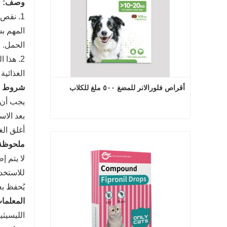
وصف:
1. نقص
المهم ب
الحمل.
2. هذا
الغذائية
شروط و
أقراص فلورالانر للمضغ ٥٠٠ ملغ للكلاب
يجب أن ي
بعد الاس
أقراص فلورالانر للمضغ ٥٠٠ ملغ للكلاب
أغلق ال
ملحوظة
اتصل الآن
لا يتم إ
للاستخدا
يُحفظ بع
المعلمات
الليسيثين ≥ 8 جم فيتامين 