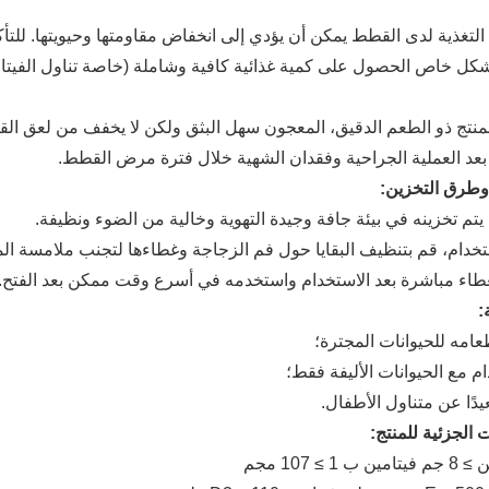
 التغذية لدى القطط يمكن أن يؤدي إلى انخفاض مقاومتها وحيويتها. للتأ
شكل خاص الحصول على كمية غذائية كافية وشاملة (خاصة تناول الفيتامي
 المنتج ذو الطعم الدقيق، المعجون سهل البثق ولكن لا يخفف من لعق
 بعد العملية الجراحية وفقدان الشهية خلال فترة مرض القطط.
طرق التخزين:
تم تخزينه في بيئة جافة وجيدة التهوية وخالية من الضوء ونظيفة.
تخدام، قم بتنظيف البقايا حول فم الزجاجة وغطاءها لتجنب ملامسة الم
غطاء مباشرة بعد الاستخدام واستخدمه في أسرع وقت ممكن بعد الفتح.
:
طعامه للحيوانات المجترة؛
م مع الحيوانات الأليفة فقط؛
يدًا عن متناول الأطفال.
 الجزئية للمنتج:
ب 1 ≥ 107 مجم