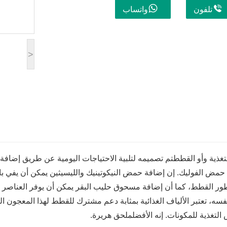
تلفون
واتساب
>
غذية و
أو القطط
تم تصميمه لتلبية الاحتياجات اليومية عن طريق إضافة
حمض الفوليك. إن إضافة حمض النيكوتينيك والليسيثين يمكن أن يفي بال
ور القطط، كما أن إضافة مسحوق حليب البقر يمكن أن يوفر العناصر الن
سه، تعتبر الألياف الغذائية بمثابة دعم مشترك للقطط لهذا المعجون ال
لتغذية للمكونات. إنه الأفضل
ملحق هريرة.