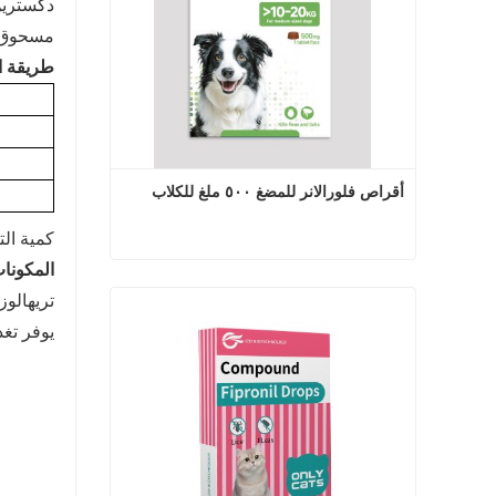
مسحوق 
طريقة ال
أقراص فلورالانر للمضغ ٥٠٠ ملغ للكلاب
كمية الت
المكونات
أقراص فلورالانر للمضغ ٥٠٠ ملغ للكلاب
تريهالو
اتصل الآن
يوفر تغذ