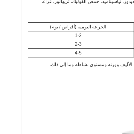
ا، فيتامين ب، فيتامين ب2، فيتامين ب6، لاكتات الحديدوز، نياسيناميد، حمض الفوليك، تريهالوز، غراء،
الجرعة اليومية (أقراص / يوم)
1-2
2-3
4-5
ك الأليف ووزنه ومستوى نشاطه وما إلى ذلك.