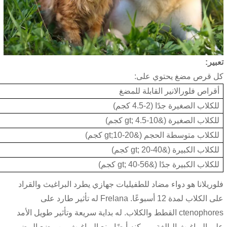
تعبير:
كل قرص مضغ يحتوي على:
أقراص فلورالانير القابلة للمضغ
للكلاب الصغيرة جدًا (2-4.5 كجم)
للكلاب الصغيرة (&gt; 4.5-10 كجم)
للكلاب متوسطة الحجم (&gt;10-20 كجم)
للكلاب الكبيرة (&gt; 20-40 كجم)
للكلاب الكبيرة جدًا (&gt; 40-56 كجم)
فلوريلانا هو دواء مضاد للطفيليات جهازي يطرد البراغيث والقراد
على الكلاب لمدة 12 أسبوعًا. Frelana له تأثير طارد على
ctenophores القطط والكلاب. له بداية سريعة وتأثير طويل الأمد
على البراغيث البالغة. ويمكنه أيضًا منع البراغيث من وضع البيض،