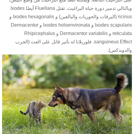
وبالتالي تدمير دورة حياة البراغيث. تقتل Fluellana أيضًا Ixodes
ricinus (اليرقات والحوريات والبالغين) و Ixodes hexagonalis و
Ixodes scapularis و Ixodes holoenvironata و Dermacentor
reticulata و Dermacentor variabilis و Rhipicephalus
sanguineus Effect. فلوريلانا له تأثير قاتل على العث (الجرب
والدويدكس).