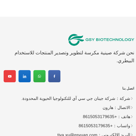
نحن شركة صينية مكرسة لتطوير وتصدير المنتجات للاستخدام
البيطري.
اتصل بنا
شركة：
شركة جينان جي سي آي للتكنولوجيا الحيوية المحدودة.
الاتصال：
هارون
هاتف：
+8615053179635
واتساب：
+8615053179635
البريد الإلكتروني：
tiya.xu@gsyuan.com