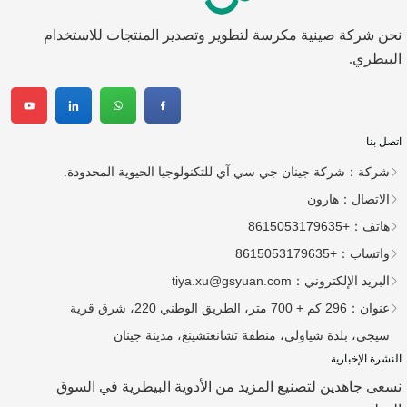
نحن شركة صينية مكرسة لتطوير وتصدير المنتجات للاستخدام
البيطري.
اتصل بنا
شركة：
شركة جينان جي سي آي للتكنولوجيا الحيوية المحدودة.
الاتصال：
هارون
هاتف：
+8615053179635
واتساب：
+8615053179635
البريد الإلكتروني：
tiya.xu@gsyuan.com
عنوان：
296 كم + 700 متر، الطريق الوطني 220، شرق قرية
سيجي، بلدة شياولي، منطقة تشانغتشينغ، مدينة جينان
النشرة الإخبارية
نسعى جاهدين لتصنيع المزيد من الأدوية البيطرية في السوق