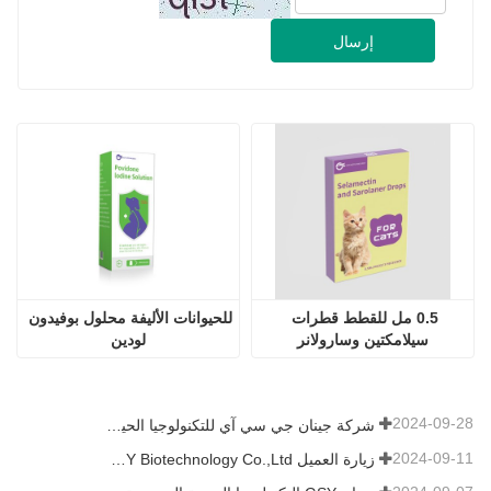
إرسال
0.5 مل للقطط قطرات 
للحيوانات الأليفة محلول بوفيدون 
سيلامكتين وسارولانر
لودين
2024-09-28
شركة جينان جي سي آي للتكنولوجيا الحيوية المحدودة. شاركت في معرض باكستان الدولي للثروة الحيوانية 2024 IPEX
2024-09-11
زيارة العميل Jinan GSY Biotechnology Co.,Ltd