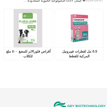
2024-09-07
جينان GSY التكنولوجيا الحيوية المحدودة في معرض نانجينغ VIV
0.5 مل لقطرات فيبرونيل 
أقراص فلورالانر للمضغ ٥٠٠ ملغ 
المركبة للقطط
للكلاب