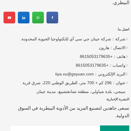
البيطري.
اتصل بنا
شركة：
شركة جينان جي سي آي للتكنولوجيا الحيوية المحدودة.
الاتصال：
هارون
هاتف：
+8615053179635
واتساب：
+8615053179635
البريد الإلكتروني：
tiya.xu@gsyuan.com
عنوان：
296 كم + 700 متر، الطريق الوطني 220، شرق قرية
سيجي، بلدة شياولي، منطقة تشانغتشينغ، مدينة جينان
النشرة الإخبارية
نسعى جاهدين لتصنيع المزيد من الأدوية البيطرية في السوق
الدولية.