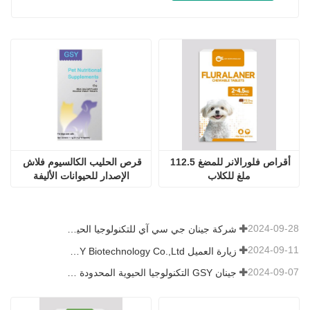
أقراص فلورالانر للمضغ 112.5 
قرص الحليب الكالسيوم فلاش 
ملغ للكلاب
الإصدار للحيوانات الأليفة
2024-09-28
شركة جينان جي سي آي للتكنولوجيا الحيوية المحدودة. شاركت في معرض باكستان الدولي للثروة الحيوانية 2024 IPEX
2024-09-11
زيارة العميل Jinan GSY Biotechnology Co.,Ltd
2024-09-07
جينان GSY التكنولوجيا الحيوية المحدودة في معرض نانجينغ VIV