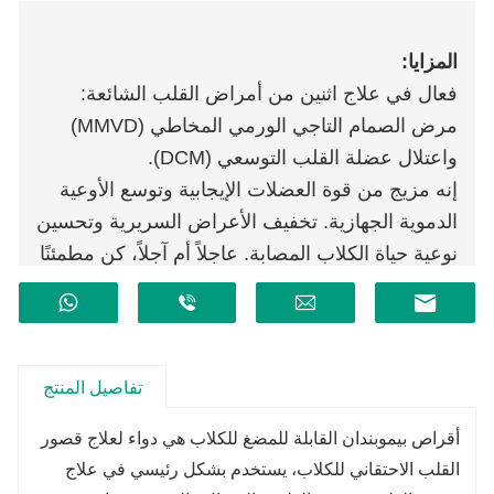
المزايا:
فعال في علاج اثنين من أمراض القلب الشائعة:
مرض الصمام التاجي الورمي المخاطي (MMVD)
واعتلال عضلة القلب التوسعي (DCM).
إنه مزيج من قوة العضلات الإيجابية وتوسع الأوعية
الدموية الجهازية. تخفيف الأعراض السريرية وتحسين
نوعية حياة الكلاب المصابة. عاجلاً أم آجلاً، كن مطمئنًا
إلى الحياة.
مدة الصلاحية:
مدة الصلاحية:
سنتان.
مواصفة:
1.25 ملغ
تفاصيل المنتج
التعبئة والتغليف:
50 حبة / زجاجة
أقراص بيموبندان القابلة للمضغ للكلاب هي دواء لعلاج قصور
تخزين:
مختومة ومخزنة في مكان جاف تحت 25
القلب الاحتقاني للكلاب، يستخدم بشكل رئيسي في علاج
درجة مئوية.