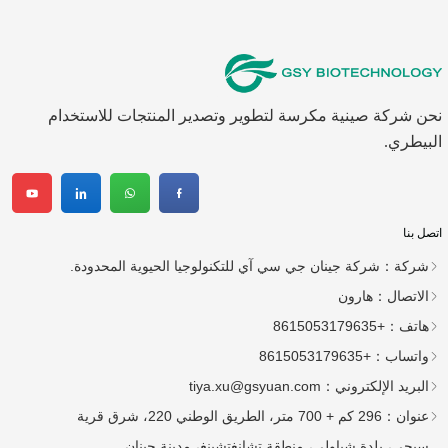
نحن شركة صينية مكرسة لتطوير وتصدير المنتجات للاستخدام
البيطري.
اتصل بنا
شركة：
شركة جينان جي سي آي للتكنولوجيا الحيوية المحدودة.
الاتصال：
هارون
هاتف：
+8615053179635
واتساب：
+8615053179635
البريد الإلكتروني：
tiya.xu@gsyuan.com
عنوان：
296 كم + 700 متر، الطريق الوطني 220، شرق قرية
سيجي، بلدة شياولي، منطقة تشانغتشينغ، مدينة جينان