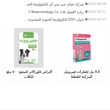
2024-09-28
شركة جينان جي سي آي للتكنولوجيا الحيوية المحدودة. شاركت في معرض باكستان الدولي للثروة الحيوانية 2024 IPEX
2024-09-11
زيارة العميل Jinan GSY Biotechnology Co.,Ltd
2024-09-07
جينان GSY التكنولوجيا الحيوية المحدودة في معرض نانجينغ VIV
0.5 مل لقطرات فيبرونيل 
أقراص فلورالانر للمضغ ٥٠٠ ملغ 
المركبة للقطط
للكلاب