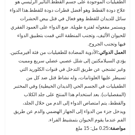
الطفيليات الموجودة على جسم القطط.
التأثير الرئيسي هو
علاج دودة القطط وهو أفضل قطرات دودة للقطط.
هذا الدواء
سائل للديدان للقطط وهو فعال في قتل بيض الحشرات
ويستمر مفعوله لفترة طويلة. ضع الدواء على العمود الفقري
للحيوان الأليف، وتجنب المنطقة التي قمت بتطبيق الدواء
فيها وتجنب الجروح.
العمل الدوائي
:
الأدوية المضادة للطفيليات من فئة أفيرمكتين.
يؤدي السيلامكتين إلى شلل عصبي عضلي سريع ومميت
وغير تشنجي عن طريق التدخل في قنوات الكلوريد التي
تسيطر عليها الغلوتامات، وله نشاط قتل ضد كل من
الطفيليات في الجسم الحي (الديدان الخيطية) وفي المختبر
(المفصليات). بعد استخدام هذا المنتج على جلد الكلاب
والقطط، يتم امتصاص الدواء إلى الدم من خلال الجلد،
ويدخل جزء من الدواء إلى الجهاز الهضمي والدم عن طريق
الفم عندما يقوم الحيوان بتمشيط الفراء.
مواصفة:
0.25 مل: 15 ملغ