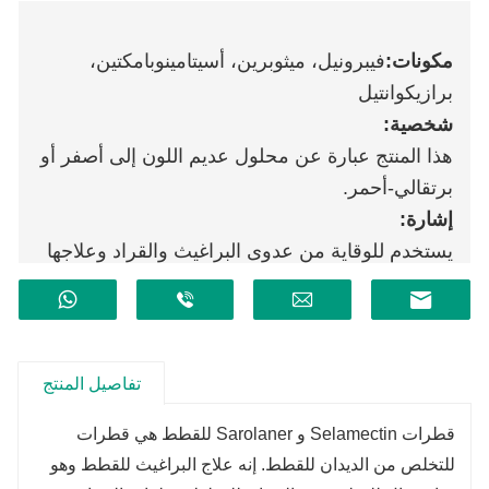
مكونات:
فيبرونيل، ميثوبرين، أسيتامينوبامكتين،
برازيكوانتيل
شخصية:
هذا المنتج عبارة عن محلول عديم اللون إلى أصفر أو
برتقالي-أحمر.
إشارة:
يستخدم للوقاية من عدوى البراغيث والقراد وعلاجها
في القطط، وعلاج عدوى الديدان الخيطية الهضمية
والدودة الشريطية، ويمكن استخدامه كعلاج مساعد
لالتهاب الجلد التحسسي الذي تسببه البراغيث.
تفاصيل المنتج
قطرات Selamectin و Sarolaner للقطط هي قطرات
للتخلص من الديدان للقطط. إنه علاج البراغيث للقطط وهو