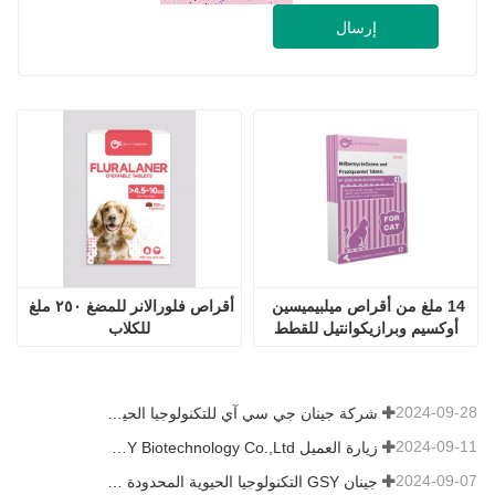
إرسال
14 ملغ من أقراص ميلبيميسين 
أقراص فلورالانر للمضغ ٢٥٠ ملغ 
أوكسيم وبرازيكوانتيل للقطط
للكلاب
2024-09-28
شركة جينان جي سي آي للتكنولوجيا الحيوية المحدودة. شاركت في معرض باكستان الدولي للثروة الحيوانية 2024 IPEX
2024-09-11
زيارة العميل Jinan GSY Biotechnology Co.,Ltd
2024-09-07
جينان GSY التكنولوجيا الحيوية المحدودة في معرض نانجينغ VIV