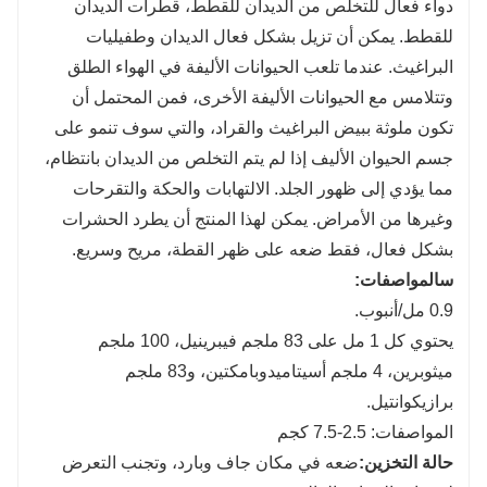
دواء فعال للتخلص من الديدان للقطط، قطرات الديدان
للقطط. يمكن أن تزيل بشكل فعال الديدان وطفيليات
البراغيث. عندما تلعب الحيوانات الأليفة في الهواء الطلق
وتتلامس مع الحيوانات الأليفة الأخرى، فمن المحتمل أن
تكون ملوثة ببيض البراغيث والقراد، والتي سوف تنمو على
جسم الحيوان الأليف إذا لم يتم التخلص من الديدان بانتظام،
مما يؤدي إلى ظهور الجلد. الالتهابات والحكة والتقرحات
وغيرها من الأمراض. يمكن لهذا المنتج أن يطرد الحشرات
بشكل فعال، فقط ضعه على ظهر القطة، مريح وسريع.
س
المواصفات:
0.9 مل/أنبوب.
يحتوي كل 1 مل على 83 ملجم فيبرينيل، 100 ملجم
ميثوبرين، 4 ملجم أسيتاميدوبامكتين، و83 ملجم
برازيكوانتيل.
المواصفات: 2.5-7.5 كجم
حالة التخزين:
ضعه في مكان جاف وبارد، وتجنب التعرض