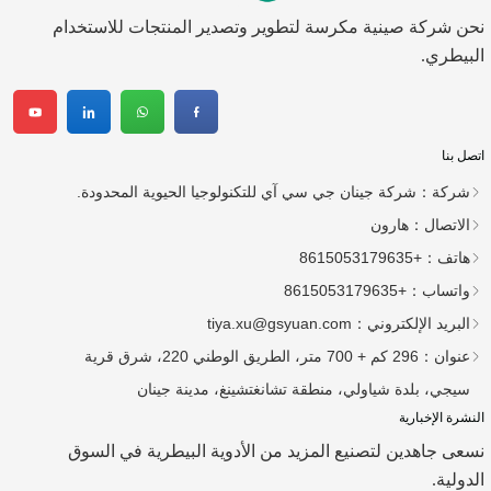
نحن شركة صينية مكرسة لتطوير وتصدير المنتجات للاستخدام
البيطري.
اتصل بنا
شركة：
شركة جينان جي سي آي للتكنولوجيا الحيوية المحدودة.
الاتصال：
هارون
هاتف：
+8615053179635
واتساب：
+8615053179635
البريد الإلكتروني：
tiya.xu@gsyuan.com
عنوان：
296 كم + 700 متر، الطريق الوطني 220، شرق قرية
سيجي، بلدة شياولي، منطقة تشانغتشينغ، مدينة جينان
النشرة الإخبارية
نسعى جاهدين لتصنيع المزيد من الأدوية البيطرية في السوق
الدولية.