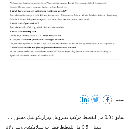
سهم:
سابق : 0.3 مل للقطط مركب فيبرونيل وبرازيكوانتيل محلول سبوت أون
مقبل : 0.5 مل للقطط قطرات سيلامكتين وسارولانر