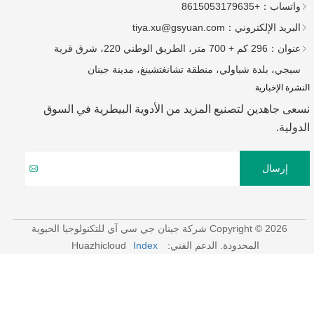
واتساب：
+8615053179635
البريد الإلكتروني：
tiya.xu@gsyuan.com
عنوان：
296 كم + 700 متر، الطريق الوطني 220، شرق قرية
سيجي، بلدة شياولي، منطقة تشانغتشينغ، مدينة جينان
النشرة الإخبارية
نسعى جاهدين لتصنيع المزيد من الأدوية البيطرية في السوق
الدولية.
إرسال
Copyright © 2026 شركة جينان جي سي آي للتكنولوجيا الحيوية
المحدودة.
الدعم الفني: Huazhicloud
Index