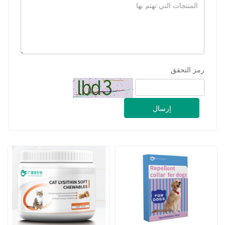
رمز التحقق
إرسال