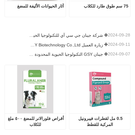
75 سم طوق طارد للكلاب
آثار الحيوانات الأليفة للمضغ
2024-09-28
شركة جينان جي سي آي للتكنولوجيا الحيوية المحدودة. شاركت في معرض باكستان الدولي للثروة الحيوانية 2024 IPEX
2024-09-11
زيارة العميل Jinan GSY Biotechnology Co.,Ltd
2024-09-07
جينان GSY التكنولوجيا الحيوية المحدودة في معرض نانجينغ VIV
0.5 مل لقطرات فيبرونيل 
أقراص فلورالانر للمضغ ٥٠٠ ملغ 
المركبة للقطط
للكلاب