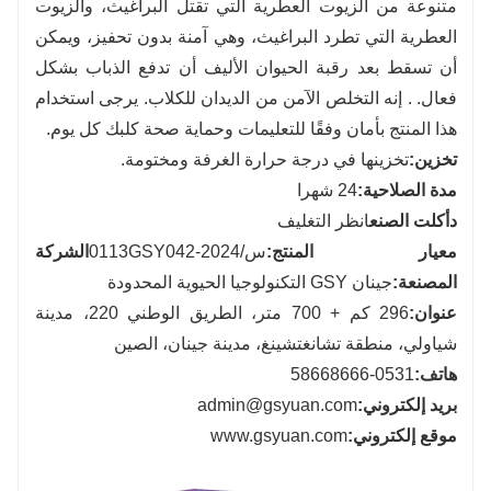
متنوعة من الزيوت العطرية التي تقتل البراغيث، والزيوت
العطرية التي تطرد البراغيث، وهي آمنة بدون تحفيز، ويمكن
أن تسقط بعد رقبة الحيوان الأليف أن تدفع الذباب بشكل
فعال. . إنه التخلص الآمن من الديدان للكلاب. يرجى استخدام
هذا المنتج بأمان وفقًا للتعليمات وحماية صحة كلبك كل يوم.
تخزين:
تخزينها في درجة حرارة الغرفة ومختومة.
مدة الصلاحية:
24 شهرا
د
أكلت الصنع
انظر التغليف
معيار المنتج:
س/0113GSY042-2024
الشركة
المصنعة:
جينان GSY التكنولوجيا الحيوية المحدودة
عنوان:
296 كم + 700 متر، الطريق الوطني 220، مدينة
شياولي، منطقة تشانغتشينغ، مدينة جينان، الصين
هاتف:
0531-58668666
بريد إلكتروني:
admin@gsyuan.com
موقع إلكتروني:
www.gsyuan.com