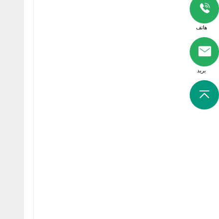
هاتف
بريد