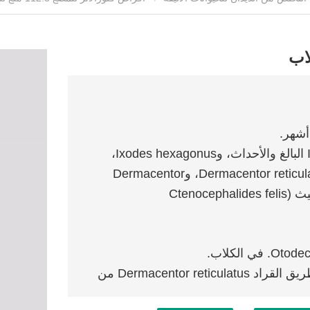
يوفر نشاطًا فوريًا ومستمرًا للقراد (Ixodes ricinus البالغ والأحداث، وIxodes hexagonus،
وIxodes scapularis، وIxodes holocyclus، وDermacentor reticulatus، وDermacentor
variabilis، وRhipicephalus sanguineus) والبراغيث (Ctenocephalides felis
يوفر الحماية ضد انتقال مرض بابيسيا كانيس عن طريق القراد Dermacentor reticulatus من