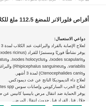
أقراص فلورالانر للمضغ 112.5 ملغ للكلاب
دواعي الاستعمال:
لعلاج الإصابة بالقراد والبراغيث عند الكلاب لمدة 3 أشهر.
وCtenocephalides canis) لمدة 3 أشهر.
لعلاج داء الديموديكا الناتج عن عث ديمودكس.
لعلاج الجرب الساركوبتي وإصابات سوس Otodectes spp. في الكلاب.
خلال قتل القراد قبل حدوث انتقال المرض.