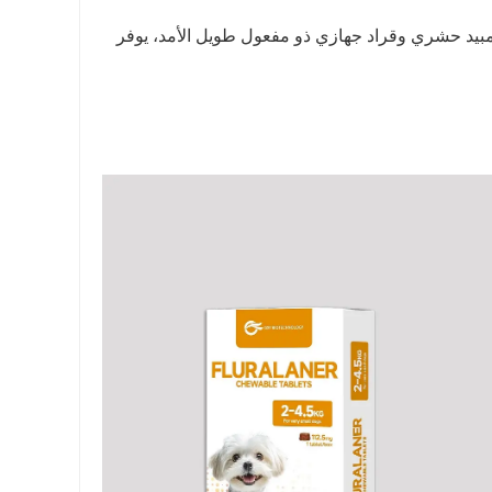
. هذا المنتج الطبي البيطري مبيد حشري وقراد جهازي ذو مفعول طويل الأمد، يوفر