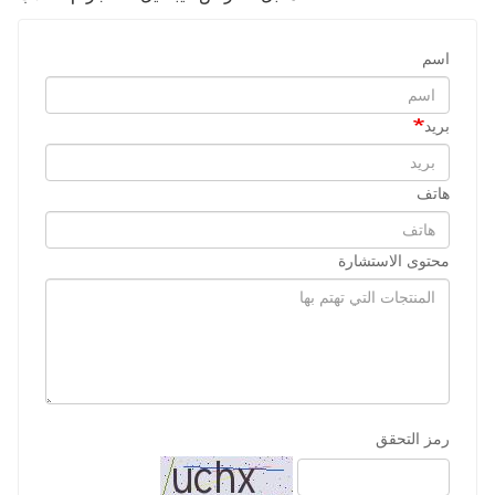
1.0 مل طارد للقطط
أقراص فوروسيميد 50 مجم 
للحيوانات الأليفة
2024-09-28
شركة جينان جي سي آي للتكنولوجيا الحيوية المحدودة. شاركت في معرض باكستان الدولي للثروة الحيوانية 2024 IPEX
2024-09-11
زيارة العميل Jinan GSY Biotechnology Co.,Ltd
2024-09-07
جينان GSY التكنولوجيا الحيوية المحدودة في معرض نانجينغ VIV
0.5 مل لقطرات فيبرونيل 
أقراص فلورالانر للمضغ ٥٠٠ ملغ 
المركبة للقطط
للكلاب