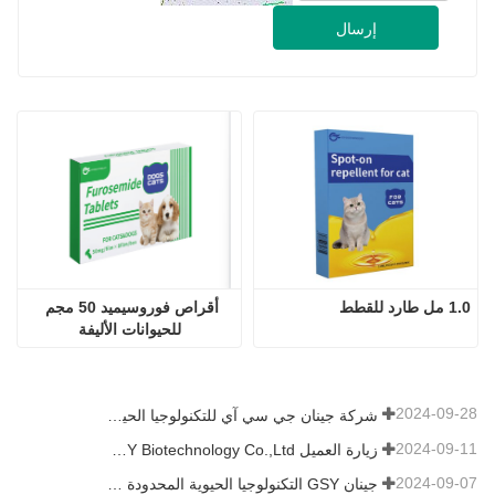
نحن شركة صينية مكرسة لتطوير وتصدير المنتجات للاستخدام
البيطري.
اتصل بنا
شركة：
شركة جينان جي سي آي للتكنولوجيا الحيوية المحدودة.
الاتصال：
هارون
هاتف：
+8615053179635