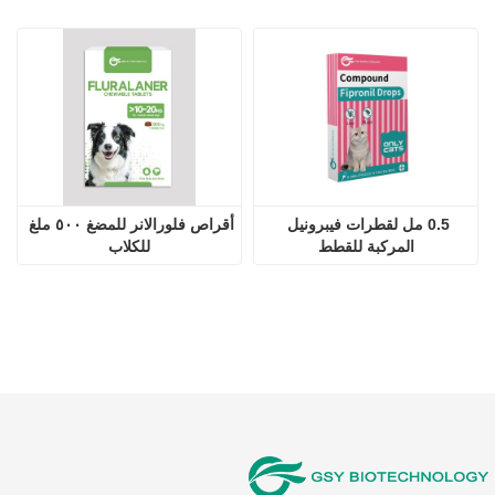
واتساب：
+8615053179635
البريد الإلكتروني：
tiya.xu@gsyuan.com
عنوان：
296 كم + 700 متر، الطريق الوطني 220، شرق قرية
سيجي، بلدة شياولي، منطقة تشانغتشينغ، مدينة جينان
النشرة الإخبارية
نسعى جاهدين لتصنيع المزيد من الأدوية البيطرية في السوق
الدولية.
إرسال
Copyright © 2026 شركة جينان جي سي آي للتكنولوجيا الحيوية
المحدودة.
الدعم الفني: Huazhicloud
Index