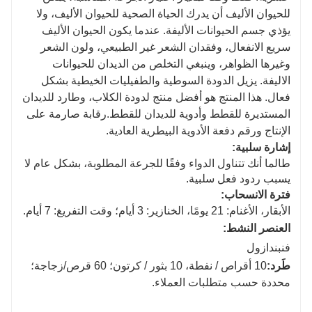
للحيوان الأليف أن يدرك الحياة الصحية للحيوان الأليف، ولا
يؤذي جسم الحيوانات الأليفة. عندما يكون الحيوان الأليف
سريع الانفعال، وفقدان الشعر غير الطبيعي، ولون الشعر
وغيرها الظواهر، وينبغي التخلص من الديدان للحيوانات
الاليفة. يزيل الدودة السوطية والطفيليات الخيطية بشكل
فعال. هذا المنتج هو أفضل منتج لدودة الكلاب، وطارد للديدان
المستديرة للقطط وأدوية للديدان للقطط.
رقابة صارمة على
الإنتاج ورقم دفعة الأدوية البيطرية العادية.
إشارة سلبية:
طالما أنك تتناول الدواء وفقًا للجرعة المطلوبة، بشكل عام لا
يسبب ردود فعل سلبية.
فترة الانسحاب
:
الأبقار، الأغنام: 21 يومًا، الخنازير: 3 أيام؛ وقت التفريغ: 7 أيام.
العنصر النشط:
فنبندازول
طَرد:
10 أقراص / نفطة، 10 بثور / كرتون؛ 60 قرص/زجاجة؛
محددة حسب متطلبات العملاء.