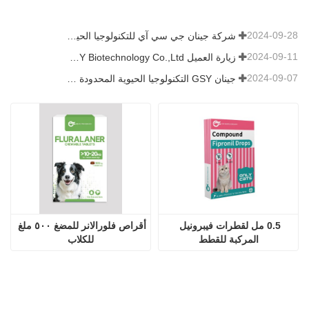
2024-09-28
شركة جينان جي سي آي للتكنولوجيا الحيوية المحدودة. شاركت في معرض باكستان الدولي للثروة الحيوانية 2024 IPEX
2024-09-11
زيارة العميل Jinan GSY Biotechnology Co.,Ltd
2024-09-07
جينان GSY التكنولوجيا الحيوية المحدودة في معرض نانجينغ VIV
0.5 مل لقطرات فيبرونيل 
أقراص فلورالانر للمضغ ٥٠٠ ملغ 
المركبة للقطط
للكلاب