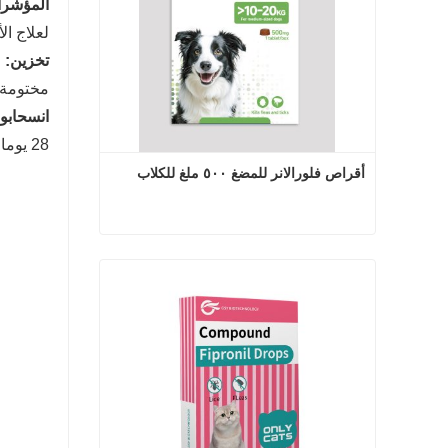
المؤشرا
لعلاج ال
تخزين:
مختومة 
انسحاب
و
28 يوما
أقراص فلورالانر للمضغ ٥٠٠ ملغ للكلاب
أقراص فلورالانر للمضغ ٥٠٠ ملغ للكلاب
اتصل الآن