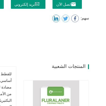
اتصل الآن
بريد إلكتروني
سهم:
المنتجات الشعبية
للقطط و
أساسي لع
مضادة لل
من الأم
البكتيري