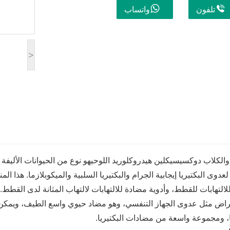
تلفون
واتساب
>
الكلاب دوكسيسيكلين هيدروكلوريد اللوحي
هو نوع من الحيوانات الأليفة
دوى البكتيريا إيجابية الجرام والبكتيريا السلبية والميكوبلازما. هذا ال
التهابات للقطط، وأدوية مضادة للالتهابات لالتهاب المثانة لدى القط
راض مثل عدوى الجهاز التنفسي، وهو مضاد حيوي واسع الطيف، ويمكن أ
ا، ومجموعة واسعة من مضادات البكتيريا.