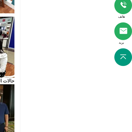
هاتف
بريد
حالات ال