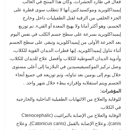
فعال في طارد الحشرات، وكان هذا المنتج في الغالب
إيميداكلوبريد و
موكسيدكتين.
أنها لا تتطلب سوى قطرة على
الجزء الخلفي من الرقبة لقتل الطفيليات داخل وخارج
الجسم، وهو أكثر أمانا ولا يهيج المعدة أو القيء. تم توزيع
إيميداكلوبريد بسرعة على سطح جسم الكلب في نفس اليوم
بعد الجرعة الأولى من إيميداكلوبريد وتبقى على سطح الجسم
أثناء تناول إيميداكلوبريد. إنها قطرات الديدان القوية للكلاب،
وأدوية الديدان السوطية للكلاب وأفضل علاج للديدان للكلاب.
وصل تركيز الموكسيفيسيدين في البلازما إلى أعلى مستوى
خلال يوم إلى يومين بعد تناوله، وتم توزيعه في جميع أنحاء
الجسم ويتم استقلابه وإفرازه ببطء خلال شهر واحد. .
المؤشرات:
للوقاية والعلاج من الالتهابات الطفيلية الداخلية والخارجية
في الكلاب.
الوقاية والعلاج من الإصابة بالبراغيث (Ctenocephalic
canis)، وعلاج الإصابة بالقمل (Catonicus canis)، وعلاج