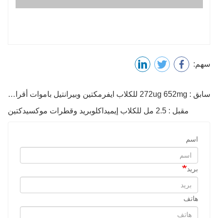
سهم:
سابق : 272ug 652mg للكلاب ايفرمكتين وبيرانتيل باموات أقراص قابلة للمضغ
مقبل : 2.5 مل للكلاب إيميداكلوبريد وقطرات موكسيدكتين
اسم
بريد
هاتف