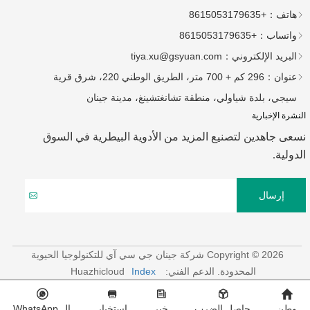
هاتف：
+8615053179635
واتساب：
+8615053179635
البريد الإلكتروني：
tiya.xu@gsyuan.com
عنوان：
296 كم + 700 متر، الطريق الوطني 220، شرق قرية
سيجي، بلدة شياولي، منطقة تشانغتشينغ، مدينة جينان
النشرة الإخبارية
نسعى جاهدين لتصنيع المزيد من الأدوية البيطرية في السوق
الدولية.
إرسال
Copyright © 2026 شركة جينان جي سي آي للتكنولوجيا الحيوية
المحدودة.
الدعم الفني: Huazhicloud
Index
وطن
حاصل الضرب
خبر
استخبار
ال WhatsApp