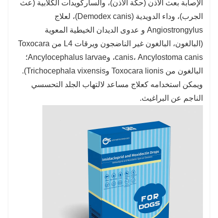
الإصابة بعث الأذن (حكة الأذن)، والساركويدات الكلابية (عث
الجرب)، وداء الدويدية (Demodex canis)، لعلاج
Angiostrongylus و عدوى الديدان الخيطية المعوية
(البالغون، البالغون غير الناضجون ويرقات L4 من Toxocara
canis، Ancylostoma canis، وAncylocephalus larvae؛
البالغون من Toxocara lionis وTrichocephala vixensis).
ويمكن استخدامه كعلاج مساعد لالتهاب الجلد التحسسي
الناجم عن البراغيث.