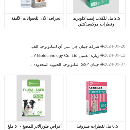
2.5 مل للكلاب إيميداكلوبريد 
انجراف الأذن للحيوانات الأليفة
وقطرات موكسيدكتين
2024-09-28
شركة جينان جي سي آي للتكنولوجيا الحيوية المحدودة. شاركت في معرض باكستان الدولي للثروة الحيوانية 2024 IPEX
2024-09-11
زيارة العميل Jinan GSY Biotechnology Co.,Ltd
2024-09-07
جينان GSY التكنولوجيا الحيوية المحدودة في معرض نانجينغ VIV
0.5 مل لقطرات فيبرونيل 
أقراص فلورالانر للمضغ ٥٠٠ ملغ 