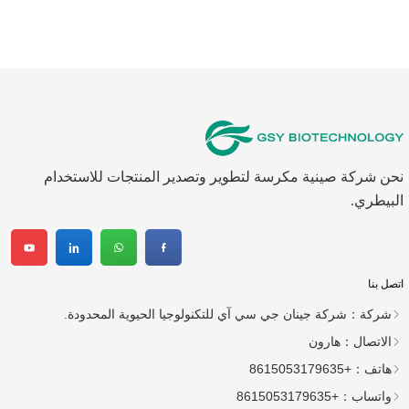
البيطري.
اتصل بنا
شركة：
شركة جينان جي سي آي للتكنولوجيا الحيوية المحدودة.
الاتصال：
هارون
هاتف：
+8615053179635
واتساب：
+8615053179635
البريد الإلكتروني：
tiya.xu@gsyuan.com
عنوان：
296 كم + 700 متر، الطريق الوطني 220، شرق قرية
سيجي، بلدة شياولي، منطقة تشانغتشينغ، مدينة جينان
النشرة الإخبارية
نسعى جاهدين لتصنيع المزيد من الأدوية البيطرية في السوق
الدولية.