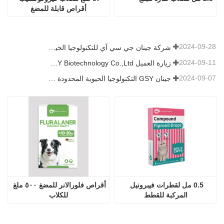
0.5 مل لقطرات فيبرونيل 
أقراص فلورالانر للمضغ ٥٠٠ ملغ 
المركبة للقطط
للكلاب
نحن شركة صينية مكرسة لتطوير وتصدير المنتجات للاستخدام