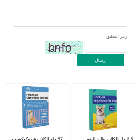
2.5 مل للكلاب طارد للبقع
57 ملغ للكلاب فيروكوكسيب 
أقراص قابلة للمضغ
2024-09-28
شركة جينان جي سي آي للتكنولوجيا الحيوية المحدودة. شاركت في معرض باكستان الدولي للثروة الحيوانية 2024 IPEX
2024-09-11
زيارة العميل Jinan GSY Biotechnology Co.,Ltd
2024-09-07
جينان GSY التكنولوجيا الحيوية المحدودة في معرض نانجينغ VIV