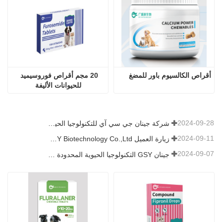
2024-09-28
شركة جينان جي سي آي للتكنولوجيا الحيوية المحدودة. شاركت في معرض باكستان الدولي للثروة الحيوانية 2024 IPEX
2024-09-11
زيارة العميل Jinan GSY Biotechnology Co.,Ltd
2024-09-07
جينان GSY التكنولوجيا الحيوية المحدودة في معرض نانجينغ VIV
0.5 مل لقطرات فيبرونيل 
أقراص فلورالانر للمضغ ٥٠٠ ملغ 
المركبة للقطط
للكلاب