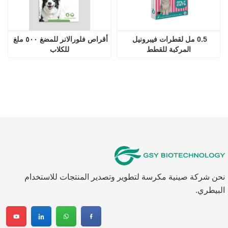
نحن شركة صينية مكرسة لتطوير وتصدير المنتجات للاستخدام
البيطري.
اتصل بنا
شركة：
شركة جينان جي سي آي للتكنولوجيا الحيوية المحدودة.
الاتصال：
هارون
هاتف：
+8615053179635
واتساب：
+8615053179635
البريد الإلكتروني：
tiya.xu@gsyuan.com
عنوان：
296 كم + 700 متر، الطريق الوطني 220، شرق قرية