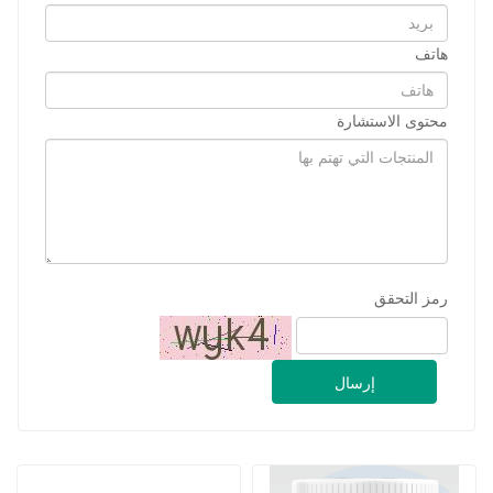
رمز التحقق
إرسال
أقراص الكالسيوم باور للمضغ
20 مجم أقراص فوروسيميد 
للحيوانات الأليفة