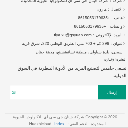
شركة：
شركة جينان جي سي آي للتكنولوجيا الحيوية المحدودة.
الاتصال：
هارون
هاتف：
+8615053179635
واتساب：
+8615053179635
البريد الإلكتروني：
tiya.xu@gsyuan.com
عنوان：
296 كم + 700 متر، الطريق الوطني 220، شرق قرية
سيجي، بلدة شياولي، منطقة تشانغتشينغ، مدينة جينان
النشرة الإخبارية
نسعى جاهدين لتصنيع المزيد من الأدوية البيطرية في السوق
الدولية.
إرسال
Copyright © 2026 شركة جينان جي سي آي للتكنولوجيا الحيوية
المحدودة.
الدعم الفني: Huazhicloud
Index