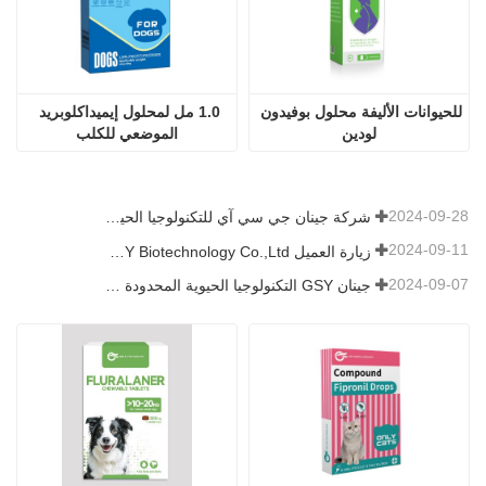
للحيوانات الأليفة محلول بوفيدون 
1.0 مل لمحلول إيميداكلوبريد 
لودين
الموضعي للكلب
2024-09-28
شركة جينان جي سي آي للتكنولوجيا الحيوية المحدودة. شاركت في معرض باكستان الدولي للثروة الحيوانية 2024 IPEX
2024-09-11
زيارة العميل Jinan GSY Biotechnology Co.,Ltd
2024-09-07
جينان GSY التكنولوجيا الحيوية المحدودة في معرض نانجينغ VIV