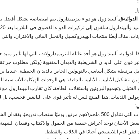
ول
الدوائية
ق
:
ألبيندازول هو دواء بنزيميدازول يتم امتصاصه بشكل أفضل ب
س
ات، هناك أيضًا منتجات الهيدروكسيل والتحلل المائي والاقتران، والتي
كا الدوائية. ألبيندازول هو أحد عائلة البنزيميدازولات، التي لها تأثير 
ثير قوي على الديدان الشريطية والديدان المثقوبة (ولكن مطلوب جرعة ك
مل مرتبطة بشكل أساسي بالتوبولين الخاص بالديدان الخيطية. عندما يرتبط
ولين لتشكيل الأنابيب. الأنابيب الدقيقة هي الوحدات الهيكلية الأساسية 
 الفتيلي وتجميع البروتين واستقلاب الطاقة. كان تقارب ألبيندازول مع ت
ولين الثدييات. هذا المنتج ليس له تأثير قوي على البالغين فحسب، بل له 
ي: