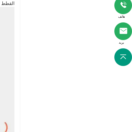
القطط م
هاتف
بريد