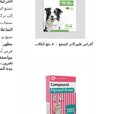
الحركية 
إلى ترك
منتجات 
التفاعلا
سيؤدي مز
مظهر:
أقراص فلورالانر للمضغ ٥٠٠ ملغ للكلاب
قرص أبي
مواصفة:
تخزين:
م
أقراص فلورالانر للمضغ ٥٠٠ ملغ للكلاب
مدة الصل
اتصل الآن