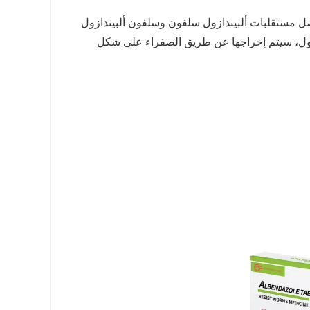
ت بامتصاص عالي عند تناولها داخليًا. بعد تناول 20 ساعة، تصل مستقلبات ألبيندازول سلفون وسلفون ألبيندازول
دازول، سيتم إخراجها عن طريق الصفراء على شكل