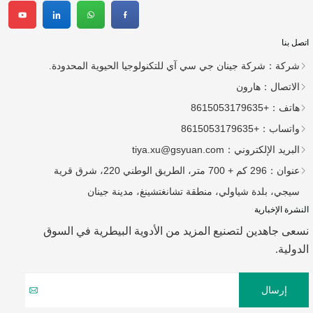
اتصل بنا
شركة：
شركة جينان جي سي آي للتكنولوجيا الحيوية المحدودة.
الاتصال：
هارون
هاتف：
+8615053179635
واتساب：
+8615053179635
البريد الإلكتروني：
tiya.xu@gsyuan.com
عنوان：
296 كم + 700 متر، الطريق الوطني 220، شرق قرية
سيجي، بلدة شياولي، منطقة تشانغتشينغ، مدينة جينان
النشرة الإخبارية
نسعى جاهدين لتصنيع المزيد من الأدوية البيطرية في السوق
الدولية.
إرسال