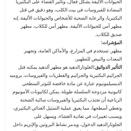
الحيوانات الأليفة بشكل فعال، وتأثير القضاء على البكتيريا
المضادة للفيروسات في بيت الكلب، وهو دقيق في قتل
البكتيريا، والرعاية الصحية للأشخاص والحيوانات الأليفة. إنه
مطهر آمن للحيوانات الأليفة. مطهر آمن للكلاب، مطهر
صديق للكلاب.
المؤشرات:
مطهر. تستخدم في المزارع، والأماكن العامة، وتجهيز
المعدات والبيض للتطهير.
التأثير الدوائي
ق
:
الغلوتارالدهيد هو مطهر ألدهيد يمكنه قتل
الجراثيم البكتيرية والجراثيم والفطريات والفيروسات. بروميد
الديسيلمونيوم عبارة عن مادة خافضة للتوتر السطحي
كاتيونية مزدوجة السلسلة طويلة. يمكن لكاتيونات الأمونيوم
الرباعية أن تجتذب البكتيريا والفيروسات سالبة الشحنة
وتغطي أسطحها، مما يعيق عملية التمثيل الغذائي البكتيري،
ويسبب تغييرات في نفاذية الغشاء، ويسهل على
الجلوتارالدهيد الدخول، ويدمر نشاط البروتين والإنزيم داخل