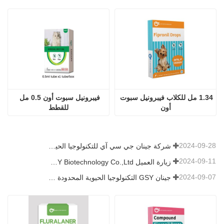
1.34 مل للكلاب فيبرونيل سبوت 
فيبرونيل سبوت أون 0.5 مل 
أون
للقطط
2024-09-28
شركة جينان جي سي آي للتكنولوجيا الحيوية المحدودة. شاركت في معرض باكستان الدولي للثروة الحيوانية 2024 IPEX
2024-09-11
زيارة العميل Jinan GSY Biotechnology Co.,Ltd
2024-09-07
جينان GSY التكنولوجيا الحيوية المحدودة في معرض نانجينغ VIV