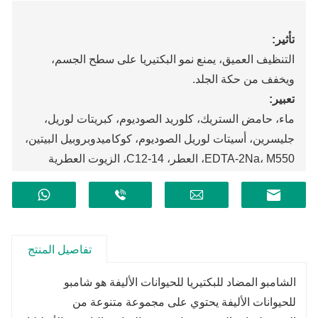
تأثير:
التنظيف العميق، يمنع نمو البكتيريا على سطح الجسم،
ويخفف من حكة الجلد.
تعبير:
ماء، حامض الستريك، كلوريد الصوديوم، كبريتات لوريل،
جليسرين، أسيتات لوريل الصوديوم، كوكاميدوبروبيل البيتين،
EDTA-2Na، M550، العطر، C12-14، الزيوت العطرية
العشبية، إلخ.
مدة الصلاحية:
2
سنين
تفاصيل المنتج
الشامبو المضاد للبكتيريا للحيوانات الأليفة هو شامبو
للحيوانات الأليفة يحتوي على مجموعة متنوعة من