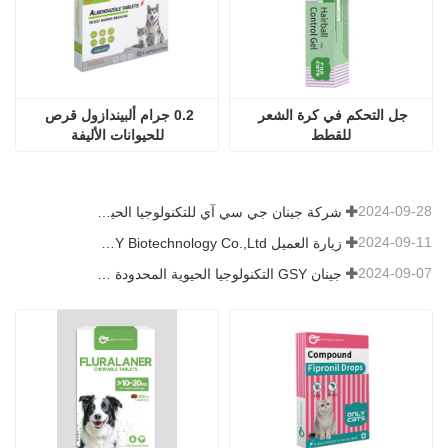
جل التحكم في كرة الشعر 
0.2 جرام ألبيندازول قرص 
للقطط
للحيوانات الأليفة
2024-09-28
شركة جينان جي سي آي للتكنولوجيا الحيوية المحدودة. شاركت في معرض باكستان الدولي للثروة الحيوانية 2024 IPEX
2024-09-11
زيارة العميل Jinan GSY Biotechnology Co.,Ltd
2024-09-07
جينان GSY التكنولوجيا الحيوية المحدودة في معرض نانجينغ VIV