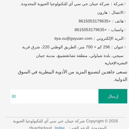
شركة：
شركة جينان جي سي آي للتكنولوجيا الحيوية المحدودة.
الاتصال：
هارون
هاتف：
+8615053179635
واتساب：
+8615053179635
البريد الإلكتروني：
tiya.xu@gsyuan.com
عنوان：
296 كم + 700 متر، الطريق الوطني 220، شرق قرية
سيجي، بلدة شياولي، منطقة تشانغتشينغ، مدينة جينان
النشرة الإخبارية
نسعى جاهدين لتصنيع المزيد من الأدوية البيطرية في السوق
الدولية.
إرسال
Copyright © 2026 شركة جينان جي سي آي للتكنولوجيا الحيوية
المحدودة.
الدعم الفني: Huazhicloud
Index